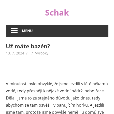
Skip
Schak
to
content
I
když
MENU
jsou
peníze
Už máte bazén?
důležité,
nejsou
13. 7. 2024
Výrobky
v životě
tím
jediným
důležitým.
V minulosti bylo obvyklé, že jsme jezdili v létě někam k
A
proto
vodě, tedy přesněji k nějaké vodní nádrži nebo řece.
se
Dělali jsme to ze stejného důvodu jako dnes, tedy
na
abychom se tam osvěžili v panujícím horku. A jezdili
našem
jsme tam, protože jsme obvykle neměli u domů své
webu