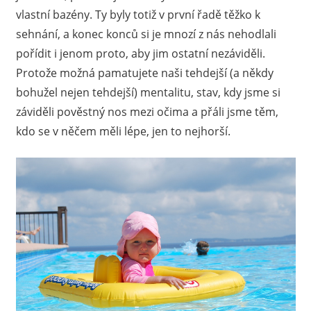
vlastní bazény. Ty byly totiž v první řadě těžko k
určitě
sehnání, a konec konců si je mnozí z nás nehodlali
najdou
nabídky
pořídit i jenom proto, aby jim ostatní nezáviděli.
i
Protože možná pamatujete naši tehdejší (a někdy
pro
bohužel nejen tehdejší) mentalitu, stav, kdy jsme si
ty,
záviděli pověstný nos mezi očima a přáli jsme těm,
jimž
kdo se v něčem měli lépe, jen to nejhorší.
se
zrovna
nevede
nejlépe.