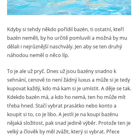
Kdyby si tehdy někdo pořídil bazén, ti ostatní, kteří
bazén neměli, by ho určitě pomluvili a možná by mu
dělali i nejrůznější naschvály. Jen aby se ten druhý
náhodou neměl o něco líp.
To je ale už pryč. Dnes už jsou bazény snadno k
sehnání, cenově to není žádný luxus a může si je tedy
kupovat každý, kdo má kam si je umístit. A děje se tak.
Kdekdo bazén má, a kdo ho nemá, ten ho může mít
třeba hned. Stačí vybrat prasátko nebo konto a
koupit si to, co je libo. A jestli je na koupi bazénu
nějaká složitost, pak snad jedině výběr. Protože ten je
velký a člověk by měl zvážit, který si vybrat. Přece