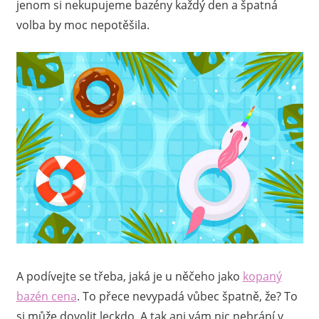
jenom si nekupujeme bazény každý den a špatná
volba by moc nepotěšila.
A podívejte se třeba, jaká je u něčeho jako
kopaný
bazén cena
. To přece nevypadá vůbec špatně, že? To
si může dovolit leckdo. A tak ani vám nic nebrání v