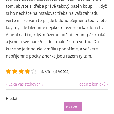
tom, abyste si třeba právě takový bazén koupili. Když
si ho necháte nainstalovat třeba na vaši zahradu,
věřte mi, že vám to přijde k duhu. Zejména teď, v létě,
kdy my lidé hledáme nějaké to osvěžení každou chvíli.
A není nad to, když můžeme udělat jenom pár kroků
a jsme u své nádrže s dokonale čistou vodou. Do
které se jednoduše v mžiku ponoříme, a veškeré
nepříjemné pocity z horka jsou rázem ty tam.
3.7/5 - (3 votes)
Navigace
Previous
Next
Čeká vás stěhování?
Jeden z koníčků
Post:
Post:
pro
Hledat
příspěvek
HLEDAT