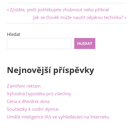
Navigace
Previous
Zjistěte, jestli potřebujete zhubnout nebo přibrat
Post:
Next
Jak se člověk může naučit nějakou techniku?
pro
Post:
příspěvek
Hledat
HLEDAT
Nejnovější příspěvky
Zamíření reklam
Výhodná hypotéka pro všechny
Cena a dřevěná okna
Součástky k vodní dýmce
Umělá inteligence (AI) ve vyhledávání na Internetu