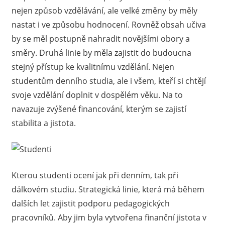
nejen způsob vzdělávání, ale velké změny by měly
určitě
nastat i ve způsobu hodnocení. Rovněž obsah učiva
najdou
nabídky
by se měl postupně nahradit novějšími obory a
i
směry. Druhá linie by měla zajistit do budoucna
pro
stejný přístup ke kvalitnímu vzdělání. Nejen
ty,
studentům denního studia, ale i všem, kteří si chtějí
jimž
svoje vzdělání doplnit v dospělém věku. Na to
se
navazuje zvýšené financování, kterým se zajistí
zrovna
nevede
stabilita a jistota.
nejlépe.
Kterou studenti ocení jak při denním, tak při
dálkovém studiu. Strategická linie, která má během
dalších let zajistit podporu pedagogických
pracovníků. Aby jim byla vytvořena finanční jistota v