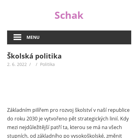
Skip
Schak
to
content
I
když
MENU
jsou
peníze
Školská politika
důležité,
nejsou
2. 6. 2022
Politika
v životě
tím
jediným
důležitým.
A
proto
Základním pilířem pro rozvoj školství v naší republice
se
do roku 2030 je vytvořeno pět strategických linií. Kdy
na
mezi nejdůležitější patří ta, kterou se má na všech
našem
stupních, od základního po vysokoškolské, změnit
webu