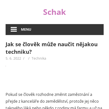
Skip
Schak
to
content
I
když
MENU
jsou
peníze
Jak se člověk může naučit nějakou
důležité,
techniku?
nejsou
v životě
5. 6. 2022
Technika
tím
jediným
důležitým.
A
proto
se
Pokud se člověk rozhodne změnit zaměstnání a
na
přejde z kanceláře do zemědělství, protože jej něco
našem
takového láká nebo někdo z rodiny má farmu a už na
webu