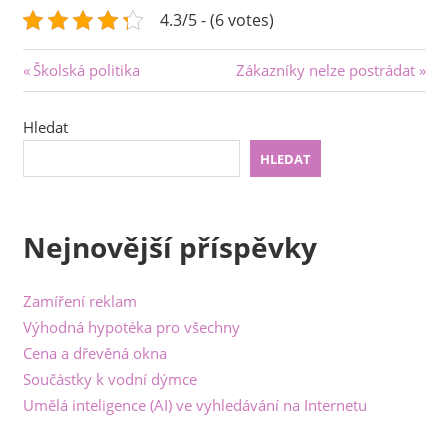
4.3/5 - (6 votes)
Navigace
Previous
Next
Školská politika
Zákazníky nelze postrádat
Post:
Post:
pro
Hledat
příspěvek
HLEDAT
Nejnovější příspěvky
Zamíření reklam
Výhodná hypotéka pro všechny
Cena a dřevěná okna
Součástky k vodní dýmce
Umělá inteligence (AI) ve vyhledávání na Internetu