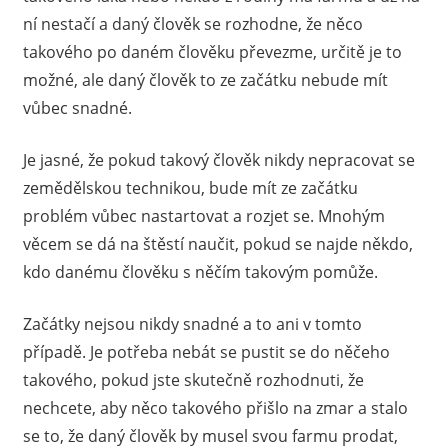
ní nestačí a daný člověk se rozhodne, že něco
určitě
najdou
takového po daném člověku převezme, určitě je to
nabídky
možné, ale daný člověk to ze začátku nebude mít
i
vůbec snadné.
pro
ty,
Je jasné, že pokud takový člověk nikdy nepracovat se
jimž
zemědělskou technikou, bude mít ze začátku
se
problém vůbec nastartovat a rozjet se. Mnohým
zrovna
nevede
věcem se dá na štěstí naučit, pokud se najde někdo,
nejlépe.
kdo danému člověku s něčím takovým pomůže.
Začátky nejsou nikdy snadné a to ani v tomto
případě. Je potřeba nebát se pustit se do něčeho
takového, pokud jste skutečně rozhodnuti, že
nechcete, aby něco takového přišlo na zmar a stalo
se to, že daný člověk by musel svou farmu prodat,