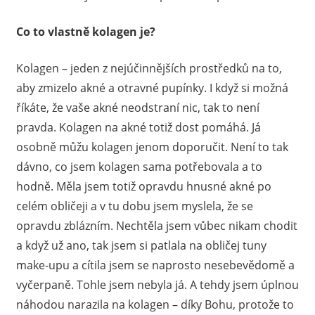
určitě
Co to vlastně kolagen je?
najdou
nabídky
Kolagen – jeden z nejúčinnějších prostředků na to,
i
pro
aby zmizelo akné a otravné pupínky. I když si možná
ty,
říkáte, že vaše akné neodstraní nic, tak to není
jimž
pravda. Kolagen na akné totiž dost pomáhá. Já
se
osobně můžu kolagen jenom doporučit. Není to tak
zrovna
dávno, co jsem kolagen sama potřebovala a to
nevede
hodně. Měla jsem totiž opravdu hnusné akné po
nejlépe.
celém obličeji a v tu dobu jsem myslela, že se
opravdu zblázním. Nechtěla jsem vůbec nikam chodit
a když už ano, tak jsem si patlala na obličej tuny
make-upu a cítila jsem se naprosto nesebevědomě a
vyčerpaně. Tohle jsem nebyla já. A tehdy jsem úplnou
náhodou narazila na kolagen – díky Bohu, protože to