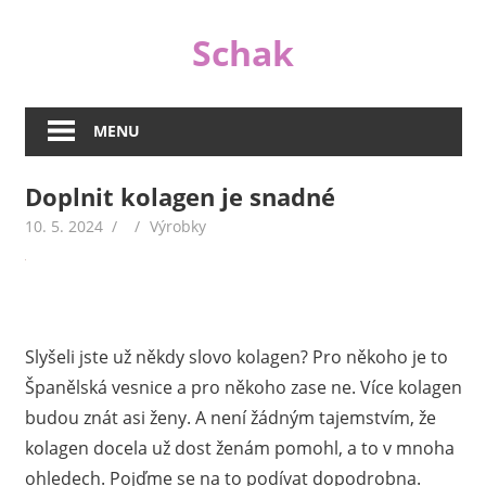
Skip
Schak
to
content
I
když
MENU
jsou
peníze
Doplnit kolagen je snadné
důležité,
nejsou
10. 5. 2024
Výrobky
v životě
tím
jediným
důležitým.
Slyšeli jste už někdy slovo kolagen? Pro někoho je to
A
proto
Španělská vesnice a pro někoho zase ne. Více kolagen
se
budou znát asi ženy. A není žádným tajemstvím, že
na
kolagen docela už dost ženám pomohl, a to v mnoha
našem
ohledech. Pojďme se na to podívat dopodrobna.
webu