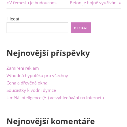
Navigace
Previous
Next
V řemeslu je budoucnost
Beton je hojně využíván.
Post:
Post:
pro
Hledat
příspěvek
HLEDAT
Nejnovější příspěvky
Zamíření reklam
Výhodná hypotéka pro všechny
Cena a dřevěná okna
Součástky k vodní dýmce
Umělá inteligence (AI) ve vyhledávání na Internetu
Nejnovější komentáře