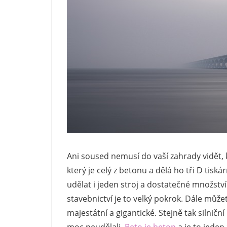
Ani soused nemusí do vaší zahrady vidět, 
který je celý z betonu a dělá ho tři D tis
udělat i jeden stroj a dostatečné množství
stavebnictví je to velký pokrok. Dále může
majestátní a gigantické. Stejně tak silničn
moc neudělali.
Beto je beton
a je to jeden