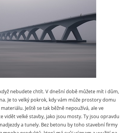
když nebudete chtít.
V dnešní době můžete mít i dům,
kárna. Je to velký pokrok, kdy vám může prostory domu
 materiálu. Ještě se tak běžně nepoužívá, ale ve
te vidět velké stavby, jako jsou mosty. Ty jsou opravdu
í nadjezdy a tunely. Bez betonu by toho stavební firmy
 z mnoha produktů, který má svůj význam a využití na