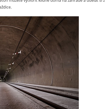
ton můžete vytvořit klidně doma na zahradě a udělat si z
aždice.