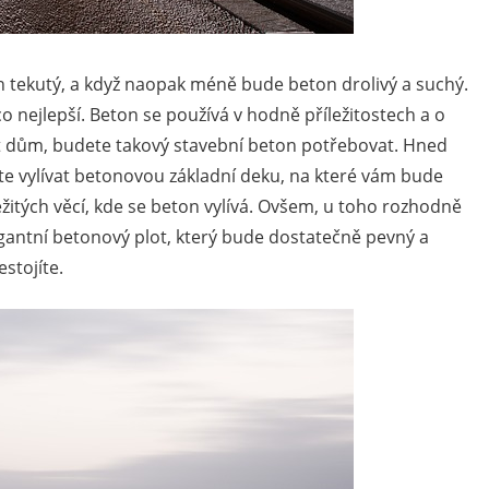
n tekutý, a když naopak méně bude beton drolivý a suchý.
nejlepší. Beton se používá v hodně příležitostech a o
t dům, budete takový stavební beton potřebovat. Hned
te vylívat betonovou základní deku, na které vám bude
ežitých věcí, kde se beton vylívá. Ovšem, u toho rozhodně
gantní betonový plot, který bude dostatečně pevný a
estojíte.