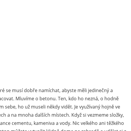
eré se musí dobře namíchat, abyste měli jedinečný a
acovat. Mluvíme o betonu. Ten, kdo ho nezná, o hodně
kolem sebe, ho už museli někdy vidět. Je využívaný hojně ve
lech a na mnoha dalších místech. Když si vezmeme složky,
stance cementu, kameniva a vody. Nic velkého ani těžkého