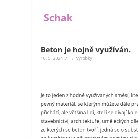
Skip
to
Schak
content
I
když
jsou
Beton je hojně využíván.
peníze
10. 5. 2024
Výrobky
důležité,
nejsou
v životě
tím
jediným
Je to jeden z hodně využívaných směsí, kt
důležitým.
pevný materiál, se kterým můžete dále pr
A
proto
přichází, ale většina lidí, kteří se dívají 
se
stavebnictví, architektuře, uměleckých dí
na
ze kterých se beton tvoří, jedná se o sub
našem