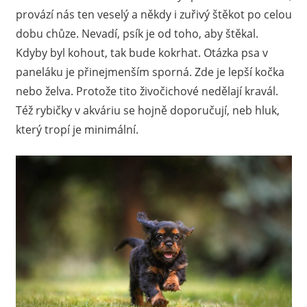
provází nás ten veselý a někdy i zuřivý štěkot po celou
určitě
dobu chůze. Nevadí, psík je od toho, aby štěkal.
najdou
nabídky
Kdyby byl kohout, tak bude kokrhat. Otázka psa v
i
paneláku je přinejmenším sporná. Zde je lepší kočka
pro
nebo želva. Protože tito živočichové nedělají kravál.
ty,
Též rybičky v akváriu se hojně doporučují, neb hluk,
jimž
který tropí je minimální.
se
zrovna
nevede
nejlépe.