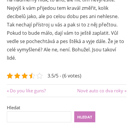
Nejvýš k vám přijedou tem kravál změřit, kolik
decibelů jako, ale po celou dobu pes ani nehlesne.
Tak nechají přístroj u vás a pak si to z něj přečtou.
Pokud to bude málo, dají vám to ještě zaplatit. Vůl
vedle se pochechtává a pes štěká a vyje dále. Že je to
celé vymyšlené? Ale ne, není. Bohužel. Jsou takoví
lidé.
3.5/5 - (6 votes)
Navigace
Previous
Next
Do you like guns?
Nové auto co dva roky
Post:
Post:
pro
Hledat
příspěvek
HLEDAT