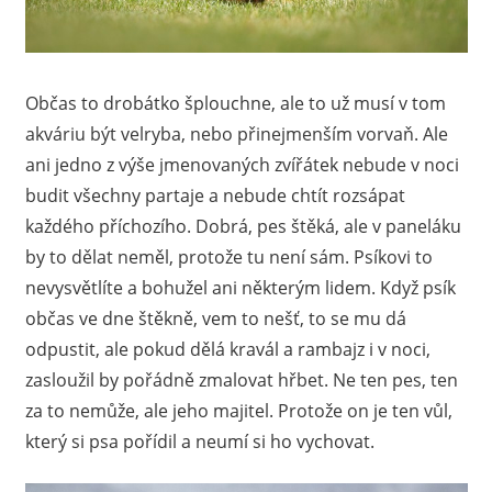
Občas to drobátko šplouchne, ale to už musí v tom
akváriu být velryba, nebo přinejmenším vorvaň. Ale
ani jedno z výše jmenovaných zvířátek nebude v noci
budit všechny partaje a nebude chtít rozsápat
každého příchozího. Dobrá, pes štěká, ale v paneláku
by to dělat neměl, protože tu není sám. Psíkovi to
nevysvětlíte a bohužel ani některým lidem. Když psík
občas ve dne štěkně, vem to nešť, to se mu dá
odpustit, ale pokud dělá kravál a rambajz i v noci,
zasloužil by pořádně zmalovat hřbet. Ne ten pes, ten
za to nemůže, ale jeho majitel. Protože on je ten vůl,
který si psa pořídil a neumí si ho vychovat.