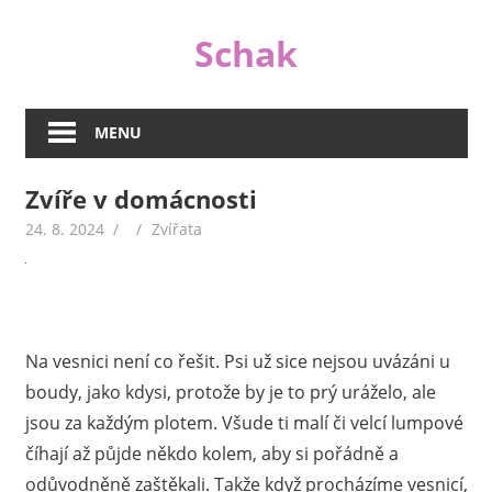
Skip
Schak
to
content
I
když
MENU
jsou
peníze
Zvíře v domácnosti
důležité,
nejsou
24. 8. 2024
Zvířata
v životě
tím
jediným
důležitým.
Na vesnici není co řešit. Psi už sice nejsou uvázáni u
A
proto
boudy, jako kdysi, protože by je to prý uráželo, ale
se
jsou za každým plotem. Všude ti malí či velcí lumpové
na
číhají až půjde někdo kolem, aby si pořádně a
našem
odůvodněně zaštěkali. Takže když procházíme vesnicí,
webu