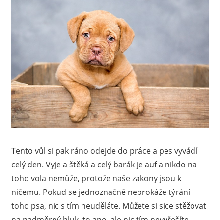
Tento vůl si pak ráno odejde do práce a pes vyvádí
celý den. Vyje a štěká a celý barák je auf a nikdo na
toho vola nemůže, protože naše zákony jsou k
ničemu. Pokud se jednoznačně neprokáže týrání
toho psa, nic s tím neuděláte. Můžete si sice stěžovat
na nadměrný hluk, to ano, ale nic tím nevyřešíte.