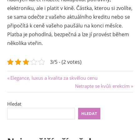
elektroniku, ale i platit v kině. Částka, kterou si zvolíte,
se sama odečte z vašeho aktuálního kreditu nebo se
připočítá k ceně vašeho paušálu na konci měsíce.
Platba je pohodlná, bezpečná a lze jí provést během
několika vteřin.
3/5 - (2 votes)
Navigace
Previous
Elegance, luxus a kvalita za skvělou cenu
Post:
Next
Netrapte se kvůli erekcím
pro
Post:
příspěvek
Hledat
HLEDAT