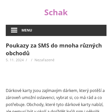
Skip
Schak
to
content
I
když
MENU
jsou
peníze
Poukazy za SMS do mnoha různých
důležité,
obchodů
nejsou
v životě
5. 11. 2024
Nezařazené
tím
jediným
důležitým.
A
proto
Dárkové karty jsou zajímavým dárkem, který potěší a
se
zároveň umožní oslavenci, vybrat si, co má rád a co
na
potřebuje. Obchody, které tyto dárkové karty nabízí,
našem
ale nemusí být v okolí a dojíždět kvůli nim i několik
webu