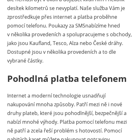
určitě
desítek kilometrů se nevyplatí. Naše služba Vám je
najdou
zprostředkuje přes internet a platba proběhne
nabídky
pomocí telefonu.
Poukazy za SMSnabízíme
hned
i
v několika provedeních a spolupracujeme s obchody,
pro
jako jsou Kaufland, Tesco, Alza nebo České dráhy.
ty,
Dostupné jsou v několika provedeních a to dle
jimž
se
vybrané částky.
zrovna
nevede
Pohodlná platba telefonem
nejlépe.
Internet a moderní technologie usnadňují
nakupování mnoha způsoby. Patří mezi ně i nové
druhy plateb, které jsou pohodlnější, bezpečnější a
nabízí mnohé výhody. Platba pomocí telefonu mezi
ně patří a zcela řeší problém s hotovostí. Pomocí
nabitých karet můžete nakupovat potraviny,