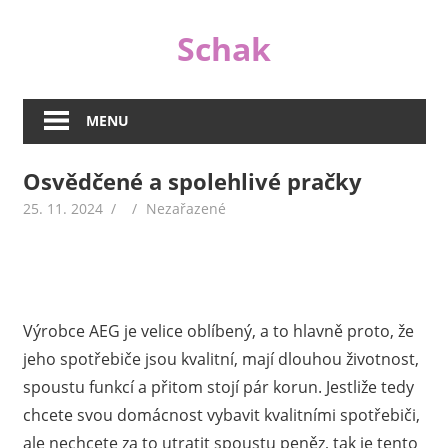
Skip
Schak
to
content
I
když
MENU
jsou
peníze
Osvědčené a spolehlivé pračky
důležité,
nejsou
25. 11. 2024
Nezařazené
v životě
tím
jediným
důležitým.
A
Výrobce AEG je velice oblíbený, a to hlavně proto, že
proto
jeho spotřebiče jsou kvalitní, mají dlouhou životnost,
se
spoustu funkcí a přitom stojí pár korun. Jestliže tedy
na
chcete svou domácnost vybavit kvalitními spotřebiči,
našem
ale nechcete za to utratit spoustu peněz, tak je tento
webu