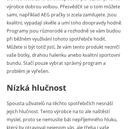
výrobce dobrou volbou. Přesvědčit se o tom můžete
určitě
najdou
sami, například
AEG pračky
si zcela zamilujete. Jsou
nabídky
kvalitní, vypadají skvěle a umí toho doopravdy hodně.
i
Programy jsou různorodé a rozhodně se vám budou
pro
při běžném využívání tohoto spotřebiče hodit.
ty,
Můžete si být totiž jistí, že vám tento produkt nezničí
jimž
vaše botky, drahou halenku anebo kvalitní sportovní
se
zrovna
bundu. Stačí pouze vybrat správný program a
nevede
problém je vyřešen.
nejlépe.
Nízká hlučnost
Spousta uživatelů na těchto spotřebičích nesnáší
jejich hlučnost. Tento výrobce na to ale naštěstí
myslel, proto se nemusíte bát nepříjemného hluku,
který by otravoval nejenom vás, ale třeba i vaše