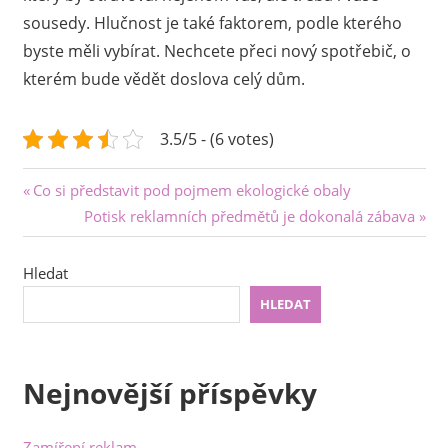
sousedy. Hlučnost je také faktorem, podle kterého
byste měli vybírat. Nechcete přeci nový spotřebič, o
kterém bude vědět doslova celý dům.
3.5/5 - (6 votes)
Navigace
Previous
Co si představit pod pojmem ekologické obaly
Post:
Next
Potisk reklamních předmětů je dokonalá zábava
pro
Post:
příspěvek
Hledat
HLEDAT
Nejnovější příspěvky
Zamíření reklam