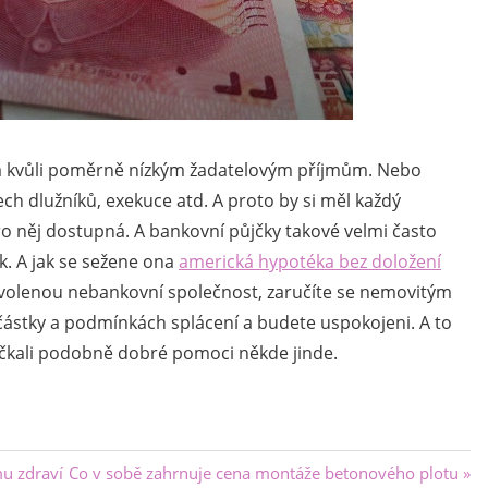
ba kvůli poměrně nízkým žadatelovým příjmům. Nebo
 dlužníků, exekuce atd. A proto by si měl každý
ro něj dostupná. A bankovní půjčky takové velmi často
k.
A jak se sežene ona
americká hypotéka bez doložení
zvolenou nebankovní společnost, zaručíte se nemovitým
ástky a podmínkách splácení a budete uspokojeni. A to
dočkali podobně dobré pomoci někde jinde.
Next
u zdraví
Co v sobě zahrnuje cena montáže betonového plotu