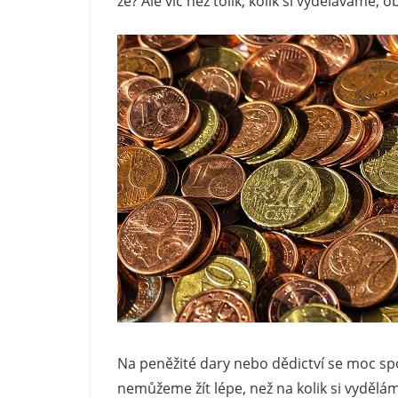
že? Ale víc než tolik, kolik si vyděláváme,
webu
určitě
najdou
nabídky
i
pro
ty,
jimž
se
zrovna
nevede
nejlépe.
Na peněžité dary nebo dědictví se moc spo
nemůžeme žít lépe, než na kolik si vydě