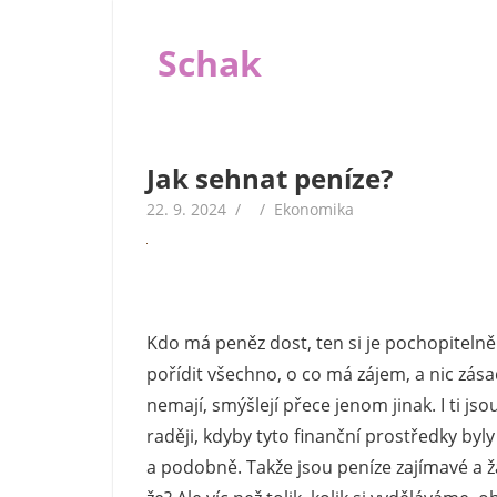
Skip
to
Schak
content
I
když
jsou
Jak sehnat peníze?
peníze
22. 9. 2024
Ekonomika
důležité,
nejsou
v životě
tím
jediným
Kdo má peněz dost, ten si je pochopitelně
důležitým.
pořídit všechno, o co má zájem, a nic zás
A
proto
nemají, smýšlejí přece jenom jinak. I ti jso
se
raději, kdyby tyto finanční prostředky byly
na
a podobně.
Takže jsou peníze zajímavé a ž
našem