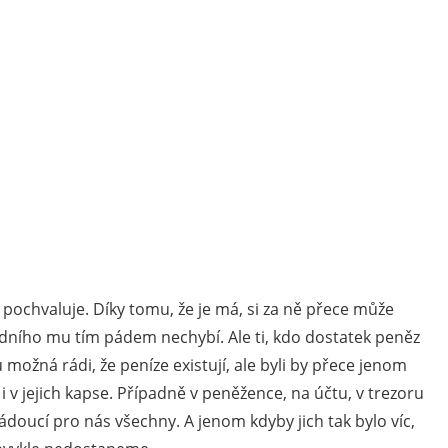
 pochvaluje. Díky tomu, že je má, si za ně přece může
adního mu tím pádem nechybí. Ale ti, kdo dostatek peněz
u možná rádi, že peníze existují, ale byli by přece jenom
 i v jejich kapse. Případně v peněžence, na účtu, v trezoru
ádoucí pro nás všechny. A jenom kdyby jich tak bylo víc,