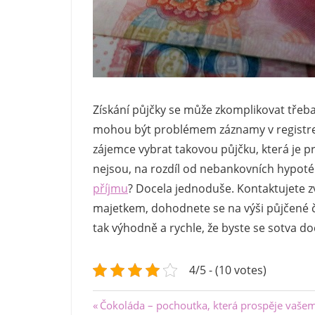
Získání půjčky se může zkomplikovat tře
mohou být problémem záznamy v registrech
zájemce vybrat takovou půjčku, která je p
nejsou, na rozdíl od nebankovních hypoté
příjmu
? Docela jednoduše. Kontaktujete 
majetkem, dohodnete se na výši půjčené č
tak výhodně a rychle, že byste se sotva 
4/5 - (10 votes)
Navigace
Previous
Čokoláda – pochoutka, která prospěje vašem