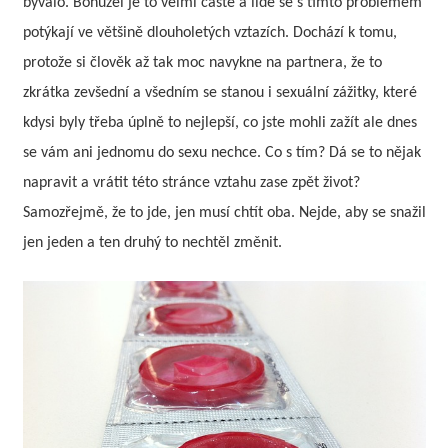
bývalo. Bohužel je to velmi časté a lidé se s tímto problémem
určitě
potýkají ve většině dlouholetých vztazích. Dochází k tomu,
najdou
protože si člověk až tak moc navykne na partnera, že to
nabídky
zkrátka zevšední a všedním se stanou i sexuální zážitky, které
i
pro
kdysi byly třeba úplně to nejlepší, co jste mohli zažít ale dnes
ty,
se vám ani jednomu do sexu nechce. Co s tím? Dá se to nějak
jimž
napravit a vrátit této stránce vztahu zase zpět život?
se
Samozřejmě, že to jde, jen musí chtít oba. Nejde, aby se snažil
zrovna
nevede
jen jeden a ten druhý to nechtěl změnit.
nejlépe.