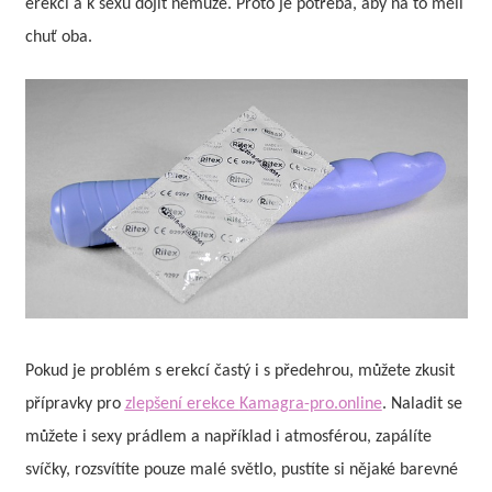
erekci a k sexu dojít nemůže. Proto je potřeba, aby na to měli
chuť oba.
Pokud je problém s erekcí častý i s předehrou, můžete zkusit
přípravky pro
zlepšení erekce
K
amagra-pro.online
. Naladit se
můžete i sexy prádlem a například i atmosférou, zapálíte
svíčky, rozsvítíte pouze malé světlo, pustíte si nějaké barevné