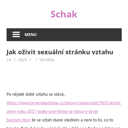
Skip
Schak
to
content
I
když
MENU
jsou
peníze
Jak oživit sexuální stránku vztahu
důležité,
nejsou
14. 1. 2025
Výrobky
v životě
tím
jediným
důležitým.
A
Po nějaké době vztahu se stává,
proto
https://www.brnenskadrbna.cz/zpravy/spolecnost/9655-krimi-
se
perly-roku-2017-tezko-uveritelne-se-stava-v-brne-
na
beznym.html
že se vztah stane všedním a není to to, co to
našem
webu