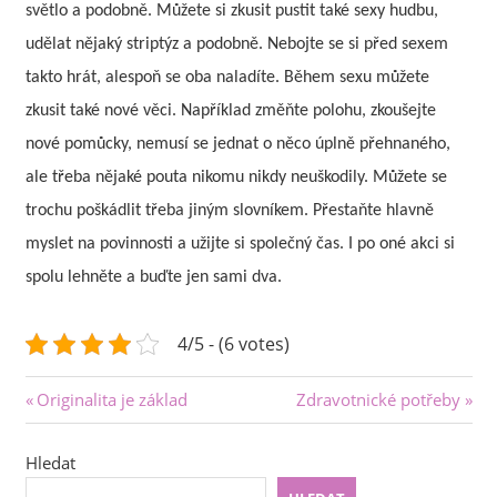
světlo a podobně. Můžete si zkusit pustit také sexy hudbu,
udělat nějaký striptýz a podobně. Nebojte se si před sexem
takto hrát, alespoň se oba naladíte. Během sexu můžete
zkusit také nové věci. Například změňte polohu, zkoušejte
nové pomůcky, nemusí se jednat o něco úplně přehnaného,
ale třeba nějaké pouta nikomu nikdy neuškodily. Můžete se
trochu poškádlit třeba jiným slovníkem. Přestaňte hlavně
myslet na povinnosti a užijte si společný čas. I po oné akci si
spolu lehněte a buďte jen sami dva.
4/5 - (6 votes)
Navigace
Previous
Next
Originalita je základ
Zdravotnické potřeby
Post:
Post:
pro
Hledat
příspěvek