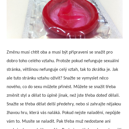
Změnu musí chtít oba a musí být připraveni se snažit pro
dobro toho celého vztahu. Protože pokud nefunguje sexuální
stránka, většinou nefunguje celý vztah, tak to zkrátka je. Jak
ale tuto stránku vztahu oživit? Snažte se vymyslet něco
nového, co do sexu můžete přinést. Můžete se snažit třeba
změnit styl a dělat to úplně jinak, než jste třeba doteď dělali.
Snažte se třeba dělat delší předehry, nebo si zahrajte nějakou
žhavou hru, která vás naláká. Pokud nejste naladění, nepůjde
vám to. Musíte se naladit. Pak třeba muž nedostane ani